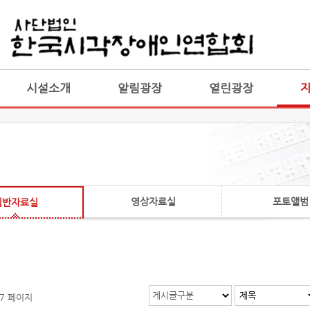
게시판 통합
통합
시설소개
알림광장
열린광장
영상자료실
포토앨범
일반자료실
게시글구분
 7 페이지