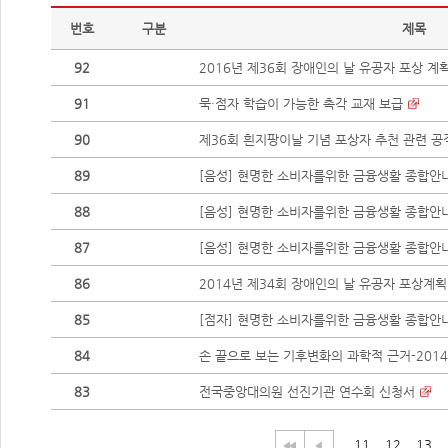
번호
구분
제목
92
2016년 제36회 장애인의 날 유공자 포상 계
91
묵·점자 학습이 가능한 촉각 교재 보급
90
제36회 흰지팡이날 기념 포상자 추천 관련 공
89
[음성] 현명한 소비자를위한 금융생활 종합안내
88
[음성] 현명한 소비자를위한 금융생활 종합안내
87
[음성] 현명한 소비자를위한 금융생활 종합안내
86
2014년 제34회 장애인의 날 유공자 포상계획
85
[점자] 현명한 소비자를위한 금융생활 종합안
84
손 끝으로 보는 기후변화의 과학적 근거-2014
83
전국중앙대의원 선진기관 연수회 신청서
11
12
13