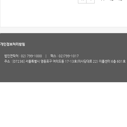
개인정보처리방침
법인연락처 : 02) 799-1000
팩스 : 02)799-1017
주소 : [07236] 서울특별시 영등포구 여의도동 17-13호(의사당대로 22) 이룸센터 6층 601호