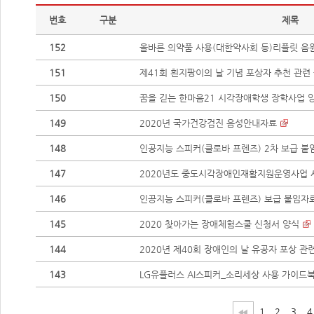
번호
구분
제목
152
올바른 의약품 사용(대한약사회 등)리플릿 음
151
제41회 흰지팡이의 날 기념 포상자 추천 관련
150
꿈을 긷는 한마음21 시각장애학생 장학사업 
149
2020년 국가건강검진 음성안내자료
148
인공지능 스피커(클로바 프렌즈) 2차 보급 붙
147
2020년도 중도시각장애인재활지원운영사업 
146
인공지능 스피커(클로바 프렌즈) 보급 붙임자
145
2020 찾아가는 장애체험스쿨 신청서 양식
144
2020년 제40회 장애인의 날 유공자 포상 관
143
LG유플러스 AI스피커_소리세상 사용 가이드
1
2
3
4