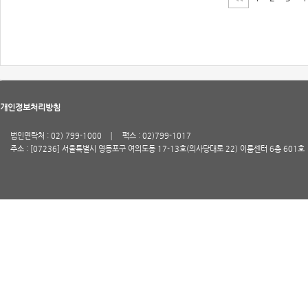
개인정보처리방침
법인연락처 : 02) 799-1000
팩스 : 02)799-1017
주소 : [07236] 서울특별시 영등포구 여의도동 17-13호(의사당대로 22) 이룸센터 6층 601호