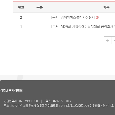
번호
구분
제목
2
[문서] 장애체험스쿨참가신청서
1
[문서] 제29회 시각장애인복지대회 공적조서
개인정보처리방침
법인연락처 : 02) 799-1000
팩스 : 02)799-1017
주소 : [07236] 서울특별시 영등포구 여의도동 17-13호(의사당대로 22) 이룸센터 6층 601호