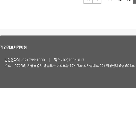
개인정보처리방침
법인연락처 : 02) 799-1000
팩스 : 02)799-1017
주소 : [07236] 서울특별시 영등포구 여의도동 17-13호(의사당대로 22) 이룸센터 6층 601호