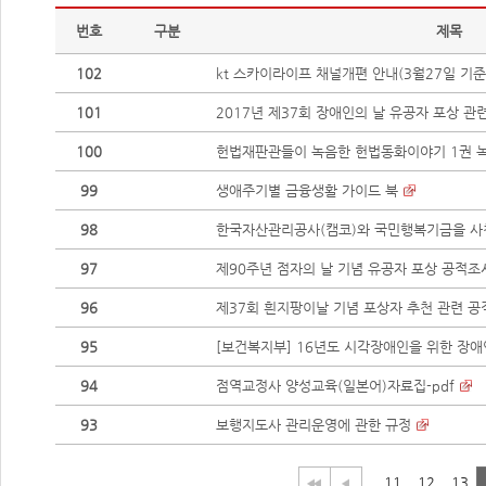
번호
구분
제목
102
kt 스카이라이프 채널개편 안내(3월27일 기준
101
2017년 제37회 장애인의 날 유공자 포상 관
100
헌법재판관들이 녹음한 헌법동화이야기 1권 
99
생애주기별 금융생활 가이드 북
98
한국자산관리공사(캠코)와 국민행복기금을 사
97
제90주년 점자의 날 기념 유공자 포상 공적조
96
제37회 흰지팡이날 기념 포상자 추천 관련 공
95
[보건복지부] 16년도 시각장애인을 위한 장
94
점역교정사 양성교육(일본어)자료집-pdf
93
보행지도사 관리운영에 관한 규정
11
12
13