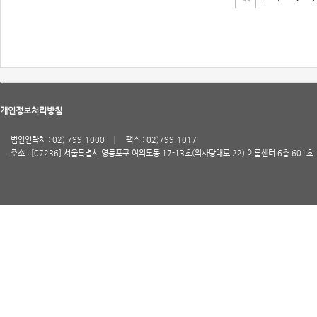
개인정보처리방침
법인연락처 : 02) 799-1000
팩스 : 02)799-1017
주소 : [07236] 서울특별시 영등포구 여의도동 17-13호(의사당대로 22) 이룸센터 6층 601호