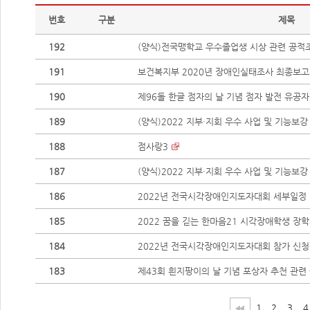
번호
구분
제목
192
(양식)전국맹학교 우수졸업생 시상 관련 공적
191
보건복지부 2020년 장애인실태조사 최종보
190
제96돌 한글 점자의 날 기념 점자 발전 유공자 
189
(양식)2022 지부·지회 우수 사업 및 기능보강
188
점사랑3
187
(양식)2022 지부·지회 우수 사업 및 기능보
186
2022년 전국시각장애인지도자대회 세부일정
185
2022 꿈을 긷는 한마음21 시각장애학생 장
184
2022년 전국시각장애인지도자대회 참가 신청
183
제43회 흰지팡이의 날 기념 포상자 추천 관련
1
2
3
4