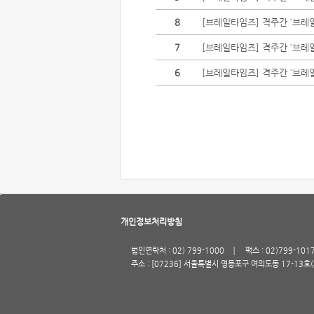
8
[브레일타임즈] 격주간 `브레일
7
[브레일타임즈] 격주간 `브레일
6
[브레일타임즈] 격주간 `브레
개인정보처리방침
법인연락처 : 02) 799-1000
팩스 : 02)799-101
주소 : [07236] 서울특별시 영등포구 여의도동 17-13호