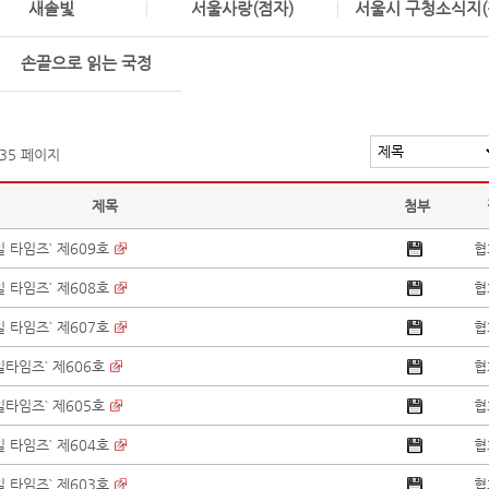
새솔빛
서울사랑(점자)
서울시 구청소식지(
손끝으로 읽는 국정
 35 페이지
제목
첨부
 타임즈` 제609호
협
 타임즈` 제608호
협
 타임즈` 제607호
협
일타임즈` 제606호
협
일타임즈` 제605호
협
 타임즈` 제604호
협
 타임즈` 제603호
협