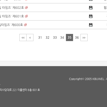
 타임즈` 제602호
협
 타임즈` 제601호
일타임즈` 제600호
31
32
33
34
35
36
Copyrightⓒ 2005 KBUWEL. All
7
(의사당대로 22) 이룸센터 6층 601호