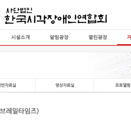
게시판 통합
통합
시설소개
알림광장
열린광장
일반자료실
영상자료실
포토앨범
 브레일타임즈)