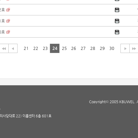
2호
1호
0호
21
22
23
24
25
26
27
28
29
30
Copyrightⓒ 2005 KBUWEL. All
7
(의사당대로 22) 이룸센터 6층 601호