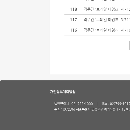
118
격주간 '브레일 타임즈' 제71
117
격주간 '브레일 타임즈' 제71
116
격주간 '브레일 타임즈' 제71
개인정보처리방침
법인연락처 : 02) 799-1000
팩스 : 02)799-101
주소 : [07236] 서울특별시 영등포구 여의도동 17-13호