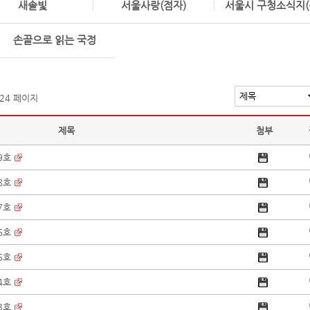
새솔빛
서울사랑(점자)
서울시 구청소식지(
손끝으로 읽는 국정
 24 페이지
제목
첨부
9호
8호
7호
6호
5호
4호
3호