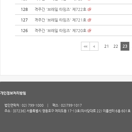
128
격주간 '브레일 타임즈' 제722호
127
격주간 '브레일 타임즈' 제721호
126
격주간 '브레일 타임즈' 제720호
21
22
23
개인정보처리방침
법인연락처 : 02) 799-1000
팩스 : 02)799-1017
주소 : [07236] 서울특별시 영등포구 여의도동 17-13호(의사당대로 22) 이룸센터 6층 601호