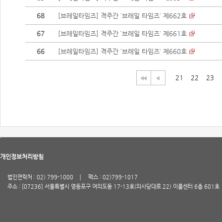
68
[브레일타임즈] 격주간 `브레일 타임즈` 제662호
67
[브레일타임즈] 격주간 `브레일 타임즈` 제661호
66
[브레일타임즈] 격주간 `브레일 타임즈` 제660호
21
22
23
개인정보처리방침
법인연락처 : 02) 799-1000
팩스 : 02)799-1017
주소 : [07236] 서울특별시 영등포구 여의도동 17-13호(의사당대로 22) 이룸센터 6층 601호