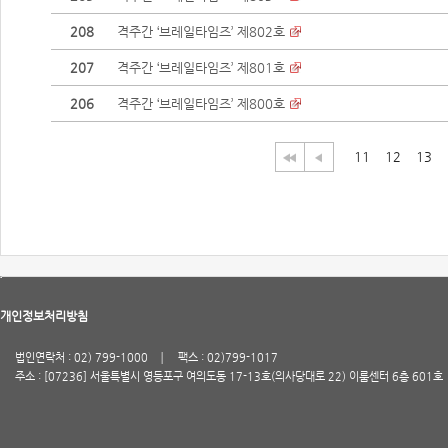
208
격주간 ‘브레일타임즈’ 제802호
207
격주간 ‘브레일타임즈’ 제801호
206
격주간 ‘브레일타임즈’ 제800호
11
12
13
개인정보처리방침
법인연락처 : 02) 799-1000
팩스 : 02)799-1017
주소 : [07236] 서울특별시 영등포구 여의도동 17-13호(의사당대로 22) 이룸센터 6층 601호