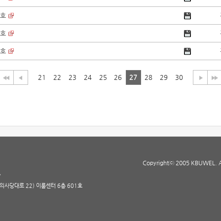
2호
1호
0호
21
22
23
24
25
26
27
28
29
30
Copyrightⓒ 2005 KBUWEL. All
7
(의사당대로 22) 이룸센터 6층 601호