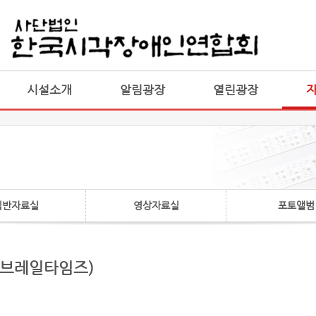
게시판 통합
통합
시설소개
알림광장
열린광장
일반자료실
영상자료실
포토앨범
 브레일타임즈)