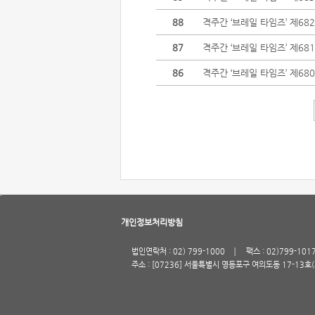
88
격주간 ‘브레일 타임즈’ 제68
87
격주간 ‘브레일 타임즈’ 제68
86
격주간 ‘브레일 타임즈’ 제68
개인정보처리방침
법인연락처 : 02) 799-1000
팩스 : 02)799-101
주소 : [07236] 서울특별시 영등포구 여의도동 17-13호