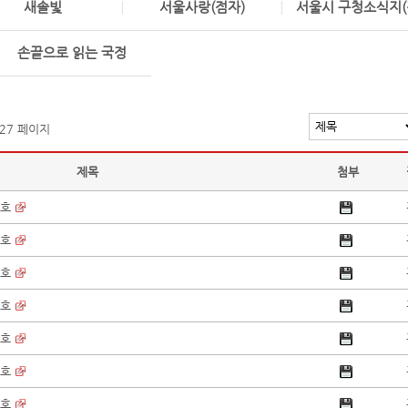
새솔빛
서울사랑(점자)
서울시 구청소식지(
손끝으로 읽는 국정
 27 페이지
제목
첨부
9호
8호
7호
6호
5호
4호
3호