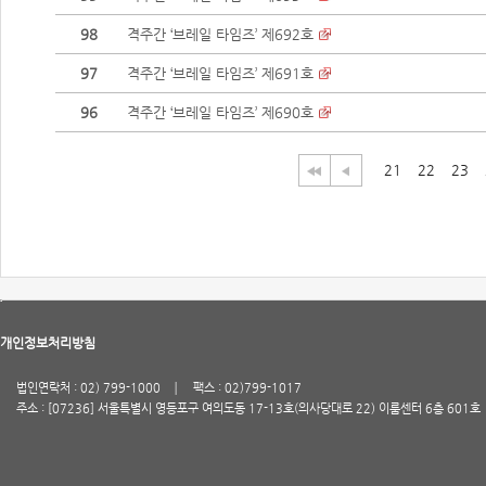
98
격주간 ‘브레일 타임즈’ 제692호
97
격주간 ‘브레일 타임즈’ 제691호
96
격주간 ‘브레일 타임즈’ 제690호
21
22
23
개인정보처리방침
법인연락처 : 02) 799-1000
팩스 : 02)799-1017
주소 : [07236] 서울특별시 영등포구 여의도동 17-13호(의사당대로 22) 이룸센터 6층 601호