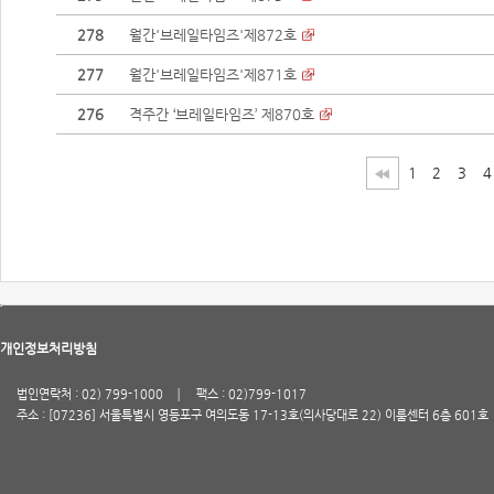
278
월간'브레일타임즈'제872호
277
월간'브레일타임즈'제871호
276
격주간 ‘브레일타임즈’ 제870호
1
2
3
4
개인정보처리방침
법인연락처 : 02) 799-1000
팩스 : 02)799-1017
주소 : [07236] 서울특별시 영등포구 여의도동 17-13호(의사당대로 22) 이룸센터 6층 601호