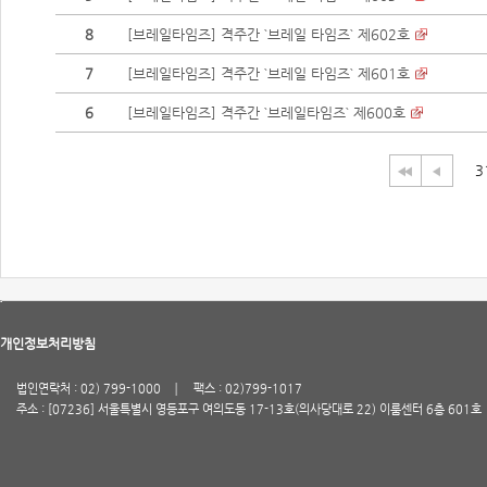
8
[브레일타임즈] 격주간 `브레일 타임즈` 제602호
7
[브레일타임즈] 격주간 `브레일 타임즈` 제601호
6
[브레일타임즈] 격주간 `브레일타임즈` 제600호
3
개인정보처리방침
법인연락처 : 02) 799-1000
팩스 : 02)799-1017
주소 : [07236] 서울특별시 영등포구 여의도동 17-13호(의사당대로 22) 이룸센터 6층 601호