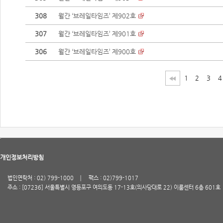
308
월간 ‘브레일타임즈’ 제902호
307
월간 ‘브레일타임즈’ 제901호
306
월간 ‘브레일타임즈’ 제900호
1
2
3
4
개인정보처리방침
법인연락처 : 02) 799-1000
팩스 : 02)799-1017
주소 : [07236] 서울특별시 영등포구 여의도동 17-13호(의사당대로 22) 이룸센터 6층 601호