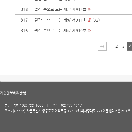
318
월간 ‘손으로 보는 세상’ 제912호
317
월간 ‘손으로 보는 세상’ 제911호
(
32
)
316
월간 ‘손으로 보는 세상’ 제910호
1
2
3
4
개인정보처리방침
법인연락처 : 02) 799-1000
팩스 : 02)799-1017
주소 : [07236] 서울특별시 영등포구 여의도동 17-13호(의사당대로 22) 이룸센터 6층 601호