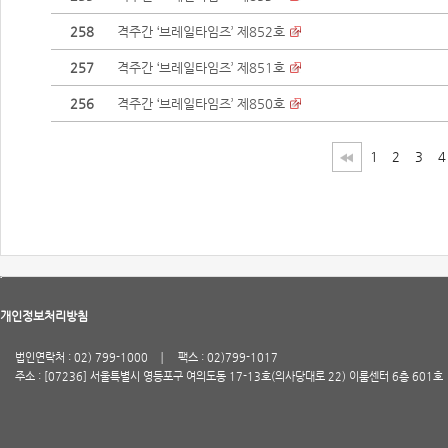
258
격주간 ‘브레일타임즈’ 제852호
257
격주간 ‘브레일타임즈’ 제851호
256
격주간 ‘브레일타임즈’ 제850호
1
2
3
4
개인정보처리방침
법인연락처 : 02) 799-1000
팩스 : 02)799-1017
주소 : [07236] 서울특별시 영등포구 여의도동 17-13호(의사당대로 22) 이룸센터 6층 601호