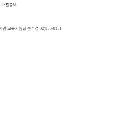
여 개별통보
.
지관 교육지원팀 손수경
02)950-0151