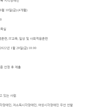
등록 시각장애인
월
일
금
개월
 6
10
(
) (4
)
00
교육실
행훈련
교육
일상 및 사회적응훈련
, IT
,
년
월
일
금
 2022
1
28
(
) 18:00
종 선정 후 제출
고 있는 사람
.
각장애인
저소득시각장애인
여성시각장애인 우선 선발
,
,