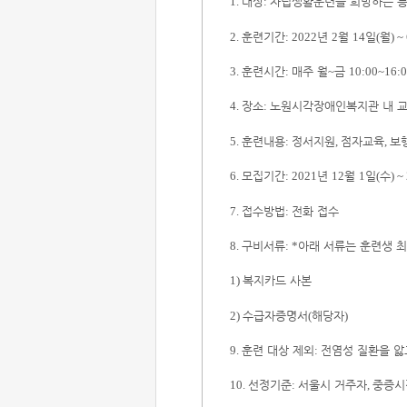
대상
자립생활훈련을 희망하는 
1.
:
훈련기간
년
월
일
월
2.
: 2022
2
14
(
) ~
훈련시간
매주 월
금
3.
:
~
10:00~16:
장소
노원시각장애인복지관 내 
4.
:
훈련내용
정서지원
점자교육
보
5.
:
,
,
모집기간
년
월
일
수
6.
: 2021
12
1
(
) ~
접수방법
전화 접수
7.
:
구비서류
아래 서류는 훈련생 최
8.
: *
복지카드 사본
1)
수급자증명서
해당자
2)
(
)
훈련 대상 제외
전염성 질환을 앓
9.
:
선정기준
서울시 거주자
중증시
10.
:
,