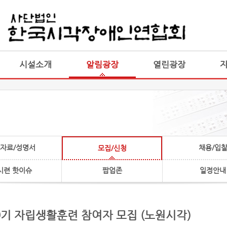
게시판 통합
통합
시설소개
알림광장
열린광장
자료/성명서
채용/입
모집/신청
시련 핫이슈
팝업존
일정안내
 49기 자립생활훈련 참여자 모집 (노원시각)