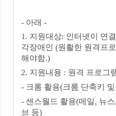
-
아래
-
1.
지원대상
:
인터넷이 연결
각장애인
(
원활한 원격프로
해야함
.)
2.
지원내용
:
원격 프로그램
-
크롬 활용
(
크롬 단축키 및
-
센스월드 활용
(
메일
,
뉴스
브 등
)