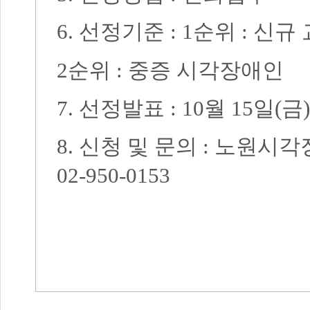
6.
선정기준
: 1
순위
:
신규 
2
순위
:
중증 시각장애인
7.
선정발표
: 10
월
15
일
(
금
8.
신청 및 문의
:
노원시각
02-950-0153