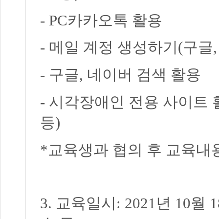
- PC
카카오톡 활용
-
메일 계정 생성하기
(
구글
-
구글
,
네이버 검색 활용
-
시각장애인 전용 사이트 
등
)
*
교육생과 협의 후 교육내
3.
교육일시
: 2021
년
10
월
1