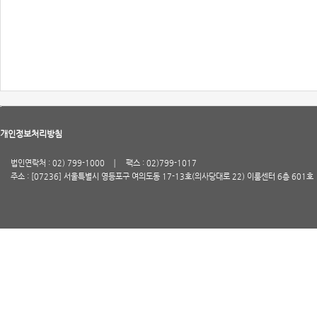
개인정보처리방침
법인연락처 : 02) 799-1000
팩스 : 02)799-1017
주소 : [07236] 서울특별시 영등포구 여의도동 17-13호(의사당대로 22) 이룸센터 6층 601호