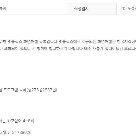
흥원
2025-0
작성일시
위한 넷플릭스 화면해설 목록입니다.넷플릭스에서 제공되는 화면해설은 한국시각장
이 포함되어 있으니 시·청취에 참고하시기 바랍니다.매주 새롭게 업데이트된 프로그
설 프로그램 목록(총273종2587편)
애는 하고싶어 4~8회
se?jbv=81788026