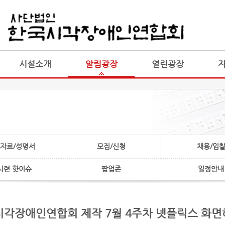
게시판 통합
통합
시설소개
알림광장
열린광장
자료/성명서
모집/신청
채용/입
시련 핫이슈
팝업존
일정안내
시각장애인연합회 제작 7월 4주차 넷플릭스 화면