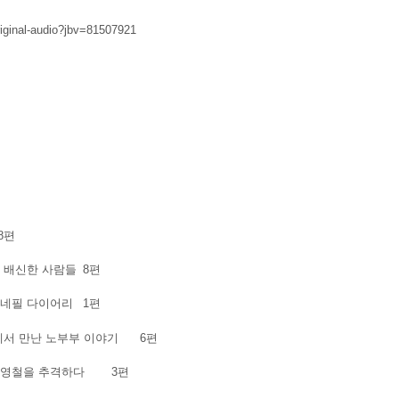
iginal-audio?jbv=81507921
8편
 배신한 사람들
8편
시네필 다이어리
1편
에서 만난 노부부 이야기
6편
유영철을 추격하다
3편