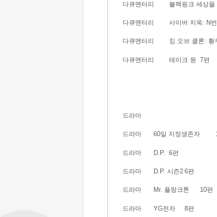
다큐멘터리
블랙핑크 세상을
다큐멘터리
사이버 지옥: N
다큐멘터리
킹 오브 클론: 
다큐멘터리
테이크 원
7편
드라마
드라마
60일 지정생존자
드라마
D.P.
6편
드라마
D.P. 시즌2
6편
드라마
Mr. 플랑크톤
10편
드라마
YG전자
8편