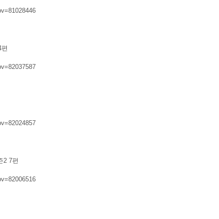
jbv=81028446
4편
jbv=82037587
jbv=82024857
2 7편
jbv=82006516