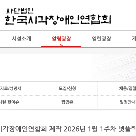
게시판 통합
통합
시설소개
알림광장
열린광장
자료/성명서
모집/신청
채용/입
시련 핫이슈
팝업존
일정안내
시각장애인연합회 제작 2026년 1월 1주차 넷