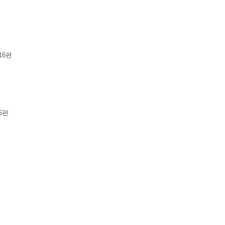
16편
6편