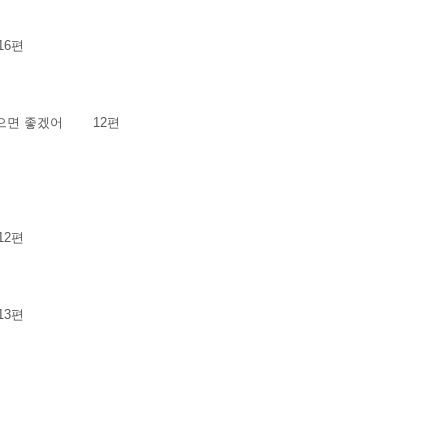
16편
으면 좋겠어
12편
12편
13편