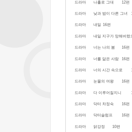
드라마
나홀로 그대
12편
드라마
낮과 밤이 다른 그녀
드라마
내일
16편
드라마
내일 지구가 망해버렸
드라마
너는 나의 봄
16편
드라마
너를 닮은 사람
16편
드라마
너의 시간 속으로
드라마
눈물의 여왕
16편
드라마
다 이루어질지니
드라마
닥터 차정숙
16편
드라마
닥터슬럼프
16편
드라마
닭강정
10편