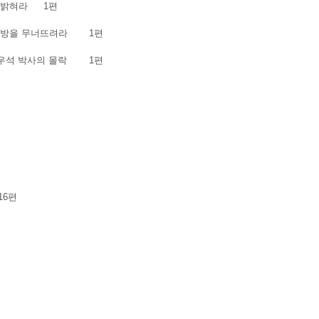
 밝혀라
1편
번방을 무너뜨려라
1편
황우석 박사의 몰락
1편
16편