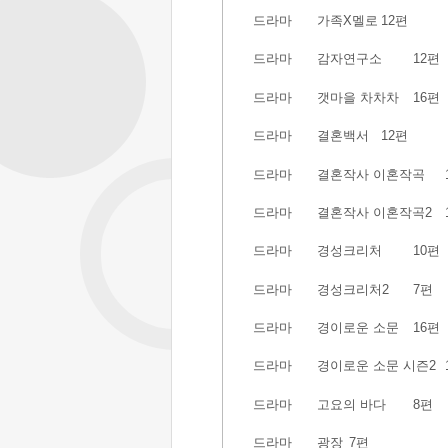
드라마
가족X멜로
12편
드라마
감자연구소
12편
드라마
갯마을 차차차
16편
드라마
결혼백서
12편
드라마
결혼작사 이혼작곡
드라마
결혼작사 이혼작곡2
드라마
경성크리처
10편
드라마
경성크리처2
7편
드라마
경이로운 소문
16편
드라마
경이로운 소문 시즌2
드라마
고요의 바다
8편
드라마
광장
7편