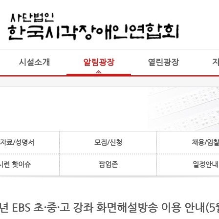
게시판 통합
통합
시설소개
알림광장
열린광장
자료/성명서
모집/신청
채용/입
시련 핫이슈
팝업존
일정안내
년 EBS 초·중·고 강좌 화면해설방송 이용 안내(5