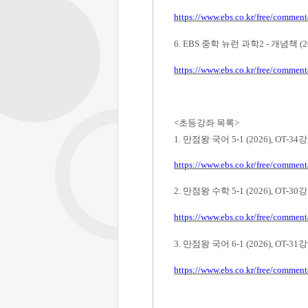
https://www.ebs.co.kr/free/commen
6. EBS
중학 뉴런 과학
2 -
개념책
(
https://www.ebs.co.kr/free/commen
<
초등강좌 목록
>
1.
만점왕 국어
5-1 (2026),
OT-34
강
https://www.ebs.co.kr/free/commen
2.
만점왕 수학
5-1 (2026), OT-30
강
https://www.ebs.co.kr/free/commen
3.
만점왕 국어
6-1 (2026), OT-31
강
https://www.ebs.co.kr/free/commen