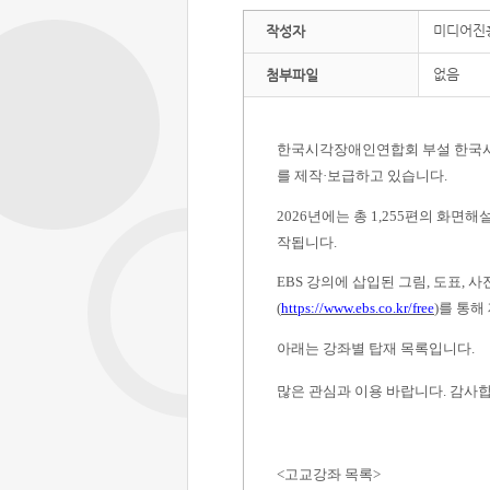
미디어진
작성자
없음
첨부파일
한국시각장애인연합회 부설 한국
를 제작
·
보급하고 있습니다
.
2026
년에는 총
1,255
편의 화면해
작됩니다
.
EBS
강의에 삽입된 그림
,
도표
,
사
(
https://www.ebs.co.kr/free
)
를 통해
아래는 강좌별 탑재 목록입니다
.
많은 관심과 이용 바랍니다
.
감사
<
고교강좌 목록
>