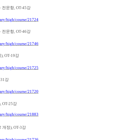
–
전문항
, OT-45
강
tary/high/course/21724
–
전문항
, OT-46
강
tary/high/course/21746
정
), OT-19
강
tary/high/course/21725
-31
강
tary/high/course/21720
), OT-25
강
tary/high/course/21883
22
개정
), OT-3
강
tary/high/course/21726