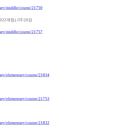
tary/middle/course/21750
2022
개정
), OT-20
강
tary/middle/course/21757
tary/elementary/course/21834
tary/elementary/course/21753
tary/elementary/course/21832