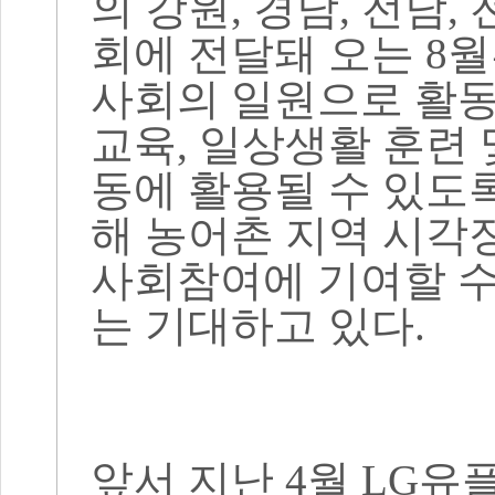
의 강원
,
경남
,
전남
,
회에 전달돼 오는
8
월
사회의 일원으로 활동
교육
,
일상생활 훈련 
동에 활용될 수 있도
해 농어촌 지역 시각
사회참여에 기여할 수
는 기대하고 있다
.
앞서 지난
4
월
LG
유