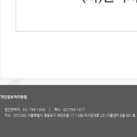
개인정보처리방침
법인연락처 : 02) 799-1000
팩스 : 02)799-1017
주소 : [07236] 서울특별시 영등포구 여의도동 17-13호(의사당대로 22) 이룸센터 6층 601호