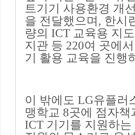
트기기 사용환경 개
을 전달했으며
,
한시
량의
ICT
교육용 지도
지관 등
220
여 곳에서
기 활용 교육을 진행
이 밖에도
LG
유플러스
맹학교
8
곳에 점자책
ICT
기기를 지원하는