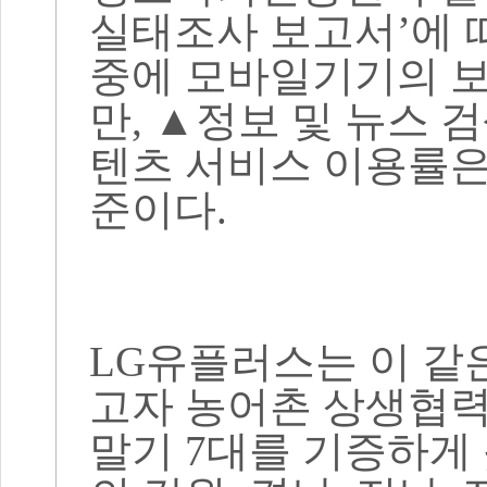
실태조사 보고서
’
에 
중에 모바일기기의 
만
,
▲
정보 및 뉴스 
텐츠 서비스 이용률은
준이다
.
LG
유플러스는 이 같
고자 농어촌 상생협
말기
7
대를 기증하게