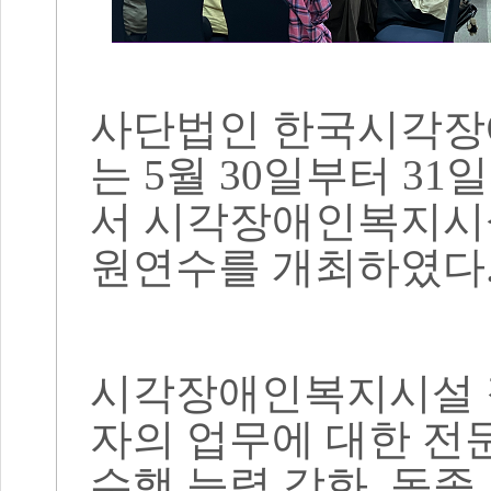
사단법인 한국시각
는
5
월
30
일부터
31
일
서 시각장애인복지시
원연수를 개최하였다
시각장애인복지시설 
자의 업무에 대한 전
수행 능력 강화
,
동종