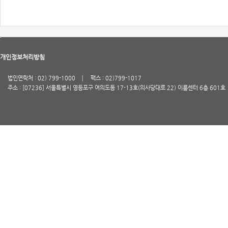
개인정보처리방침
법인연락처 : 02) 799-1000
팩스 : 02)799-1017
주소 : [07236] 서울특별시 영등포구 여의도동 17-13호(의사당대로 22) 이룸센터 6층 601호