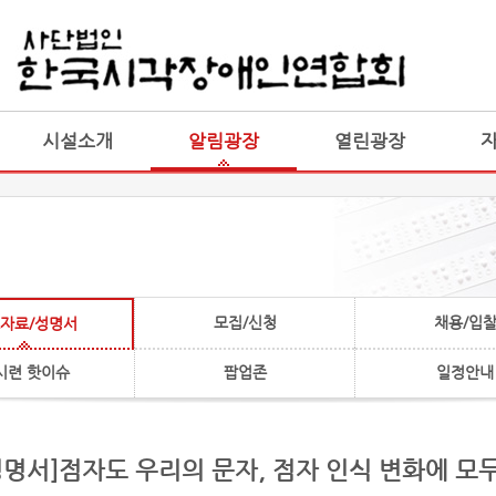
게시판 통합
통합
시설소개
알림광장
열린광장
모집/신청
채용/입
자료/성명서
시련 핫이슈
팝업존
일정안내
성명서]점자도 우리의 문자, 점자 인식 변화에 모