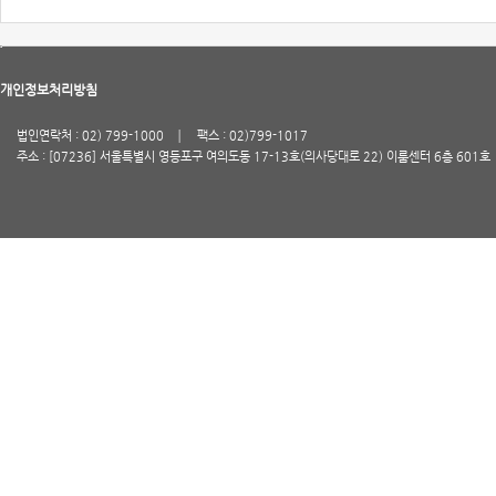
개인정보처리방침
법인연락처 : 02) 799-1000
팩스 : 02)799-1017
주소 : [07236] 서울특별시 영등포구 여의도동 17-13호(의사당대로 22) 이룸센터 6층 601호