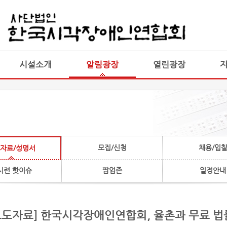
게시판 통합
통합
시설소개
알림광장
열린광장
모집/신청
채용/입
자료/성명서
시련 핫이슈
팝업존
일정안내
[보도자료] 한국시각장애인연합회, 율촌과 무료 