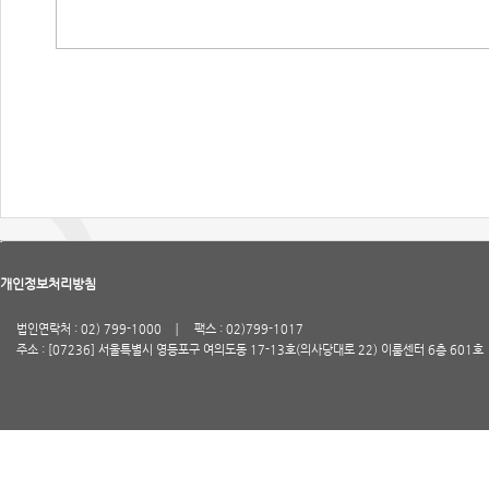
개인정보처리방침
법인연락처 : 02) 799-1000
팩스 : 02)799-1017
주소 : [07236] 서울특별시 영등포구 여의도동 17-13호(의사당대로 22) 이룸센터 6층 601호