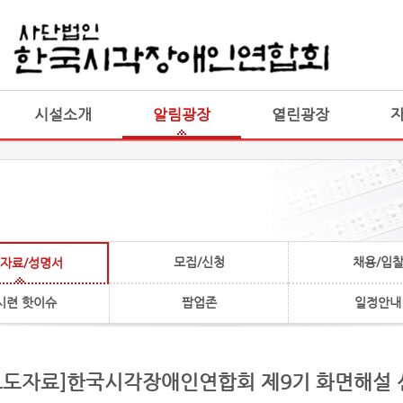
게시판 통합
통합
시설소개
알림광장
열린광장
모집/신청
채용/입
자료/성명서
시련 핫이슈
팝업존
일정안내
[보도자료]한국시각장애인연합회 제9기 화면해설 