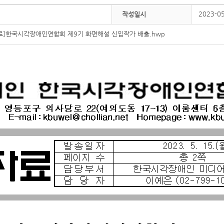
2023-0
작성일시
료]한국시각장애인연합회 제9기 화면해설 신입작가 배출.hwp