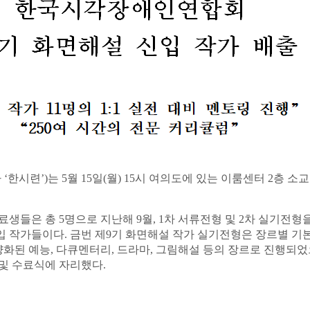
하
‘
한시련
’)
는
5
월
15
일
(
월
) 15
시 여의도에 있는 이룸센터
2
층 소
수료생들은 총
5
명으로 지난해
9
월
, 1
차 서류전형 및
2
차 실기전형
입 작가들이다
.
금번 제
9
기 화면해설 작가 실기전형은 장르별 기
양화된 예능
,
다큐멘터리
,
드라마
,
그림해설 등의 장르로 진행되
 및 수료식에 자리했다
.