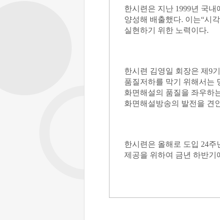
한시련은 지난
1999
년 국내
양성해 배출했다
.
이는
“
시각
실현하기 위한 노력이다
.
한시련 김영일 회장은 제
9
기
품질저하를 막기 위해서는 
화면해설의 품질을 좌우하는
화면해설방송의 발전을 견인
한시련은 올해로 도입
24
주
제공을 위하여 금년 하반기