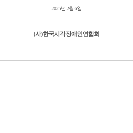
2025
년
2
월
6
일
(
사
)
한국시각장애인연합회