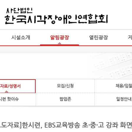
게시판 통합
통합
시설소개
알림광장
열린광장
모집/신청
채용/입
자료/성명서
시련 핫이슈
팝업존
일정안내
보도자료]한시련, EBS교육방송 초·중·고 강좌 화