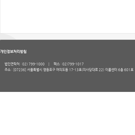
개인정보처리방침
법인연락처 : 02) 799-1000
팩스 : 02)799-1017
주소 : [07236] 서울특별시 영등포구 여의도동 17-13호(의사당대로 22) 이룸센터 6층 601호