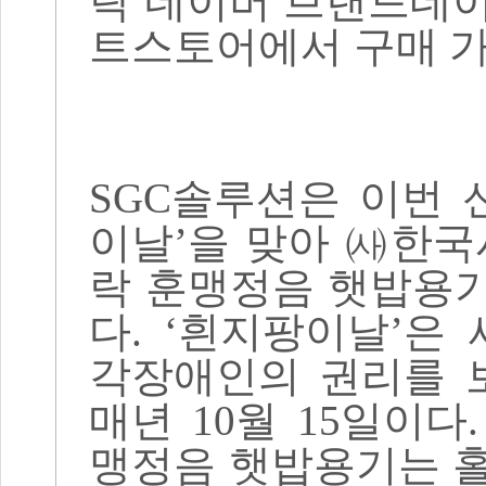
락 네이버 브랜드데
트스토어에서 구매 
SGC
솔루션은 이번 
이날
’
을 맞아
㈔
한국
락 훈맹정음 햇밥용
다
. ‘
흰지팡이날
’
은 
각장애인의 권리를 
매년
10
월
15
일이다
맹정음 햇밥용기는 