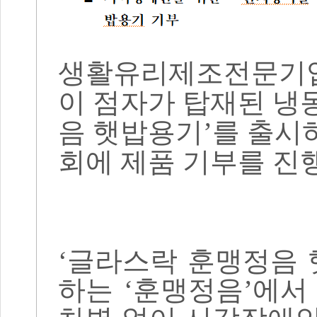
생활유리제조전문기
이 점자가 탑재된 
음 햇밥용기
’
를 출시
회에 제품 기부를 
‘
글라스락 훈맹정음
하는
‘
훈맹정음
’
에서