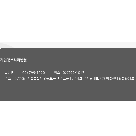
개인정보처리방침
법인연락처 : 02) 799-1000
팩스 : 02)799-1017
주소 : [07236] 서울특별시 영등포구 여의도동 17-13호(의사당대로 22) 이룸센터 6층 601호