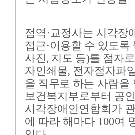
점역
·
교정사는
시각장애
접근
·
이용할 수 있도록
사진
,
지도 등
)
를 점자로
자인쇄물
,
전자점자파
을 직무로 하는
사람을
보건복지부로부터 공인
시각장애인연합회가 
에 따라 해마다
100
여 
있다
.