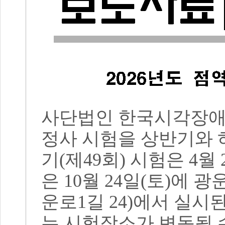
사단법인 한국시각장
정사 시험을 상반기와 
기
(
제
49
회
)
시험은
4
월
은
10
월
24
일
(
토
)
에 광
운로
1
길
24)
에서 실시
는 시험장소가 변동될 