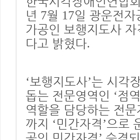
한국시각장애인연합
년
월
일 광운전
7
17
가공인 보행지도사 
다고 밝혔다
.
보행지도사
는 시각
‘
’
돕는 전문영역인
점
‘
역할을 담당하는 전
까지
민간자격
으로 
‘
’
공인 민간자격
승격되
’