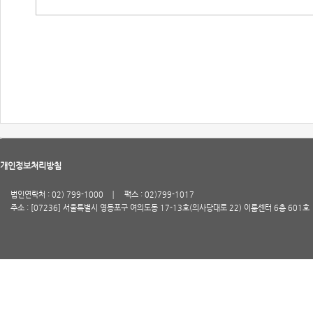
개인정보처리방침
법인연락처 : 02) 799-1000
팩스 : 02)799-1017
주소 : [07236] 서울특별시 영등포구 여의도동 17-13호(의사당대로 22) 이룸센터 6층 601호