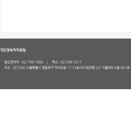
개인정보처리방침
법인연락처 : 02) 799-1000
팩스 : 02)799-1017
주소 : [07236] 서울특별시 영등포구 여의도동 17-13호(의사당대로 22) 이룸센터 6층 601호