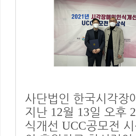
사단법인 한국시각장
지난
월
일 오후
12
13
2
식개선
공모전 
UCC