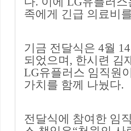
다
.
이에
LG
유플러스는
족에게 긴급 의료비
기금 전달식은
4
월
14
되었으며
,
한시련 김
LG
유플러스 임직원이
가치를 함께 나눴다
.
전달식에 참여한 임
스 책임은
“
천원의 사