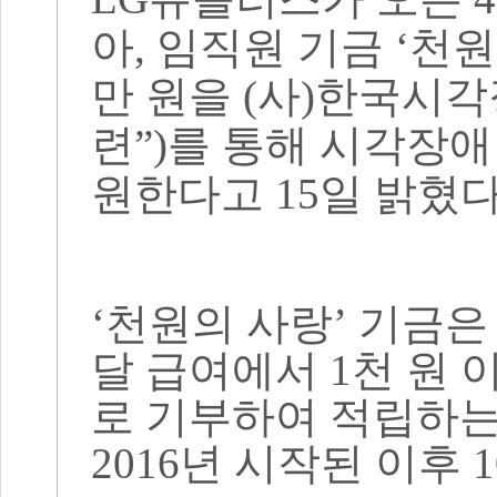
아
,
임직원 기금
‘
천원
만 원을
(
사
)
한국시각
련
”)
를 통해 시각장애
원한다고
15
일 밝혔
‘
천원의 사랑
’
기금
달 급여에서
1
천 원 
로 기부하여 적립하는
2016
년 시작된 이후
1