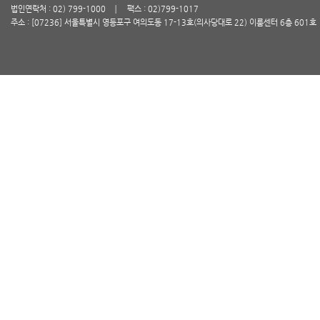
법인연락처 : 02) 799-1000
팩스 : 02)799-1017
주소 : [07236] 서울특별시 영등포구 여의도동 17-13호(의사당대로 22) 이룸센터 6층 601호