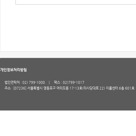
개인정보처리방침
법인연락처 : 02) 799-1000
팩스 : 02)799-1017
주소 : [07236] 서울특별시 영등포구 여의도동 17-13호(의사당대로 22) 이룸센터 6층 601호