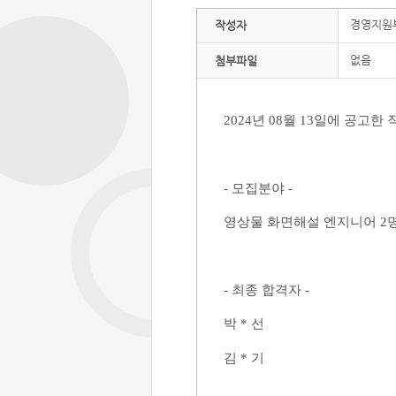
경영지원
작성자
없음
첨부파일
2024
년
08
월
13
일에 공고한 
-
모집분야
-
영상물 화면해설 엔지니어
2
-
최종 합격자
-
박 * 선
김 * 기