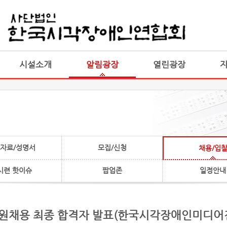
게시판 통합
통합
시설소개
알림광장
열린광장
자료/성명서
모집/신청
채용/입
시련 핫이슈
팝업존
일정안내
] 직원채용 최종 합격자 발표(한국시각장애인미디어