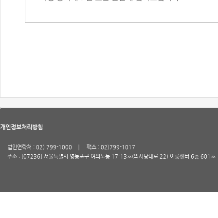
개인정보처리방침
법인연락처 : 02) 799-1000
팩스 : 02)799-1017
주소 : [07236] 서울특별시 영등포구 여의도동 17-13호(의사당대로 22) 이룸센터 6층 601호