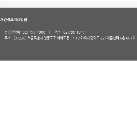
개인정보처리방침
법인연락처 : 02) 799-1000
팩스 : 02)799-1017
주소 : [07236] 서울특별시 영등포구 여의도동 17-13호(의사당대로 22) 이룸센터 6층 601호