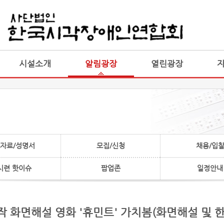
게시판 통합
통합
시설소개
알림광장
열린광장
자료/성명서
모집/신청
채용/입
시련 핫이슈
팝업존
일정안내
작 화면해설 영화 '휴민트' 가치봄(화면해설 및 