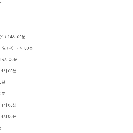
분
(
수
) 14
시
00
분
1
일
(
수
)
14
시
00
분
 19
시
00
분
14
시
00
분
0
분
0
분
14
시
00
분
14
시
00
분
분