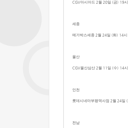
CGV
아시아드
2
월
20
일
(
금
) 19
세종
메가박스세종
2
월
24
일
(
화
) 14
울산
CGV
울산삼산
2
월
11
일
(
수
) 14
인천
롯데시네마부평역사점
2
월
24
일
(
전남