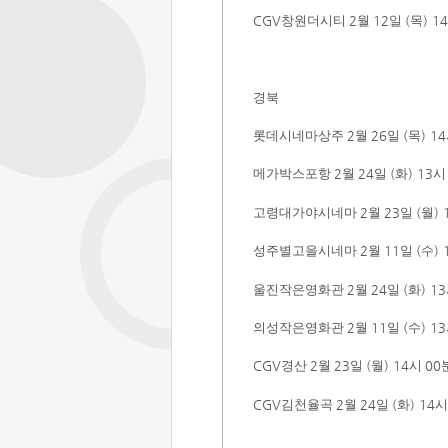
CGV
창원더시티
2
월
12
일
(
목
) 14
경북
롯데시네마상주
2
월
26
일
(
목
) 14
메가박스포항
2
월
24
일
(
화
) 13
고령대가야시네마
2
월
23
일
(
월
) 
성주별고을시네마
2
월
11
일
(
수
) 
울진작은영화관
2
월
24
일
(
화
) 13
의성작은영화관
2
월
11
일
(
수
) 13
CGV
경산
2
월
23
일
(
월
)
14
시
00
CGV
김천율곡
2
월
24
일
(
화
) 14