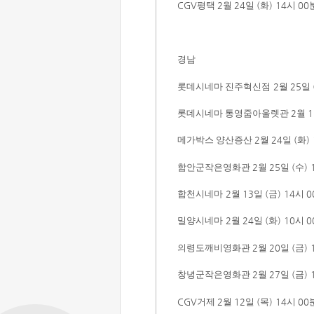
CGV
평택
2
월
24
일
(
화
)
14
시
00
경남
롯데시네마 진주혁신점
2
월
25
일
롯데시네마 통영줌아울렛관
2
월
1
메가박스 양산증산
2
월
24
일
(
화
)
함안군작은영화관
2
월
25
일
(
수
) 
합천시네마
2
월
13
일
(
금
) 14
시
0
밀양시네마
2
월
24
일
(
화
) 10
시
0
의령도깨비영화관
2
월
20
일
(
금
) 
창녕군작은영화관
2
월
27
일
(
금
) 
CGV
거제
2
월
12
일
(
목
)
14
시
00