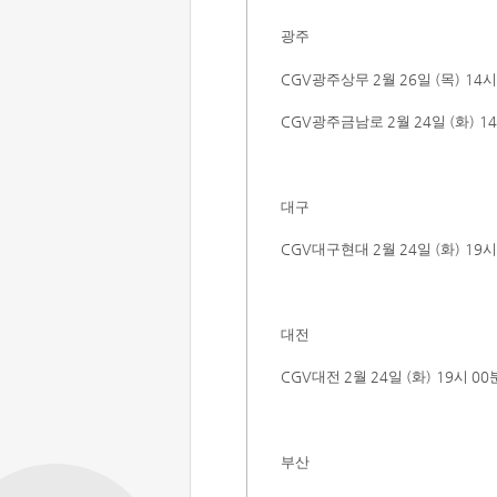
광주
CGV
광주상무
2
월
26
일
(
목
) 14
CGV
광주금남로
2
월
24
일
(
화
) 14
대구
CGV
대구현대
2
월
24
일
(
화
) 19
대전
CGV
대전
2
월
24
일
(
화
)
19
시
00
부산