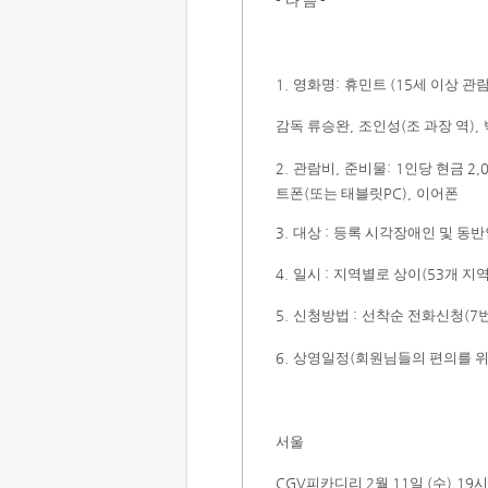
-
다 음
-
1.
영화명
:
휴민트
(15
세 이상 관
감독 류승완
,
조인성
(
조 과장 역
),
2.
관람비
,
준비물
: 1
인당 현금
2,
트폰
(
또는 태블릿
PC),
이어폰
3.
대상
:
등록 시각장애인 및 동반
4.
일시
:
지역별로 상이
(53
개 지
5.
신청방법
:
선착순 전화신청
(7
6.
상영일정
(
회원님들의 편의를 위
서울
CGV
피카디리
2
월
11
일
(
수
) 19