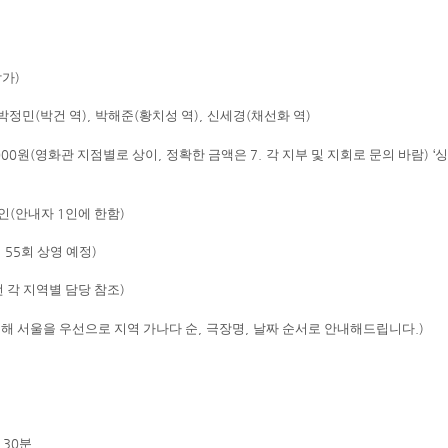
람가
)
박정민
(
박건 역
),
박해준
(
황치성 역
),
신세경
(
채선화 역
)
000
원
(
영화관 지점별로 상이
,
정확한 금액은
7.
각 지부 및 지회로 문의 바람
) ‘
싱
인
(
안내자
1
인에 한함
)
역
55
회 상영 예정
)
번 각 지역별 담당 참조
)
해 서울을 우선으로 지역 가나다 순
,
극장명
,
날짜 순서로 안내해드립니다
.)
시
30
분