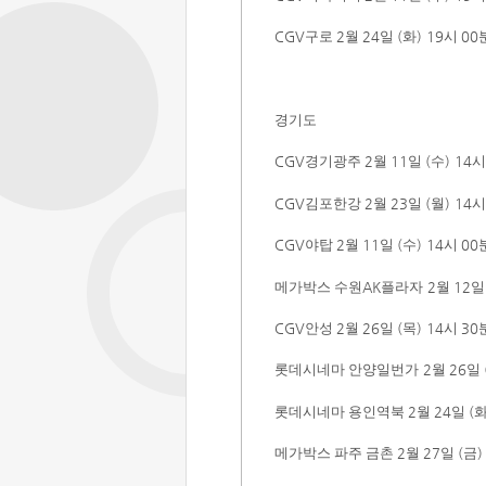
CGV
구로
2
월
24
일
(
화
)
19
시
00
경기도
CGV
경기광주
2
월
11
일
(
수
) 14
CGV
김포한강
2
월
23
일
(
월
) 14
CGV
야탑
2
월
11
일
(
수
)
14
시
00
메가박스 수원
AK
플라자
2
월
12
CGV
안성
2
월
26
일
(
목
)
14
시
30
롯데시네마 안양일번가
2
월
26
일
롯데시네마 용인역북
2
월
24
일
(
메가박스 파주 금촌
2
월
27
일
(
금
)