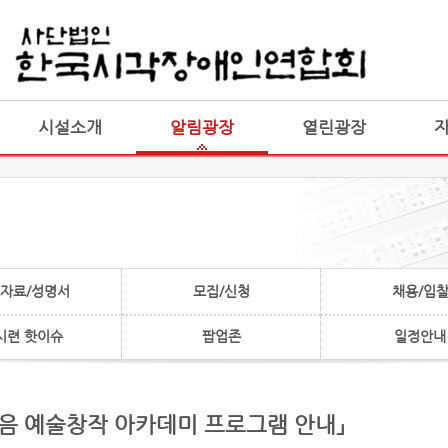
게시판 통합
통합
시설소개
알림광장
열린광장
자료/성명서
모집/신청
채용/입
시련 핫이슈
팝업존
일정안내
 이:음 예술창작 아카데미 프로그램 안내」