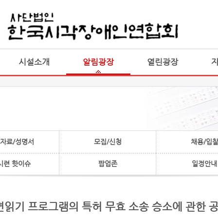
게시판 통합
통합
시설소개
알림광장
열린광장
자료/성명서
모집/신청
채용/입
시련 핫이슈
팝업존
일정안내
화면읽기 프로그램의 특허 무효 소송 승소에 관한 