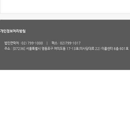
개인정보처리방침
법인연락처 : 02) 799-1000
팩스 : 02)799-1017
주소 : [07236] 서울특별시 영등포구 여의도동 17-13호(의사당대로 22) 이룸센터 6층 601호