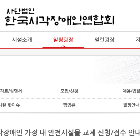
게시판 통합
통합
시설소개
알림광장
열린광장
자료/성명서
모집/신청
채용/입
시련 핫이슈
팝업존
일정안내
시각장애인 가정 내 안전시설물 교체 신청/접수 안