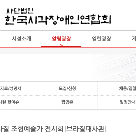
게시판 통합
통합
시설소개
알림광장
열린광장
자료/성명서
모집/신청
채용/입
시련 핫이슈
팝업존
일정안내
 브라질 조형예술가 전시회[브라질대사관]