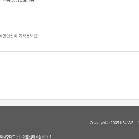
 아름(중앙일보 1층)
각장애인연합회 기획홍보팀)
Copyrightⓒ 2005 KBUWEL. All
7
(의사당대로 22) 이룸센터 6층 601호