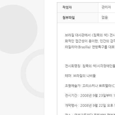
관리자
작성자
없음
첨부파일
브라질 대사관에서 <침묵의 색> 전
화적인 접근성이 용이한, 인간의 감
라질리아(Bras
í
lia) 연방특구를 
전시회명칭: 침묵의 색(시각장애인들
테마: 브라질의 나비들
조형예술가: 끄리스찌나 뽀르뗄라(Cristi
전시기간 : 2008년 9월 23일부터
개막행사 : 2008년 9월 22일 오후