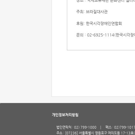
장소 : 국제교류재단 문화센터 캘러리
주최: 브라질대사관
후원: 한국시각장애인연합회
문의 : 02-6925-1114(한국시
개인정보처리방침
법인연락처 : 02) 799-1000
팩스 : 02)799-101
주소 : [07236] 서울특별시 영등포구 여의도동 17-13호