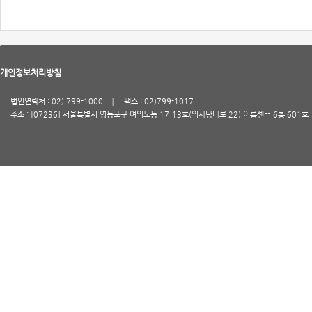
개인정보처리방침
법인연락처 : 02) 799-1000
팩스 : 02)799-1017
주소 : [07236] 서울특별시 영등포구 여의도동 17-13호(의사당대로 22) 이룸센터 6층 601호