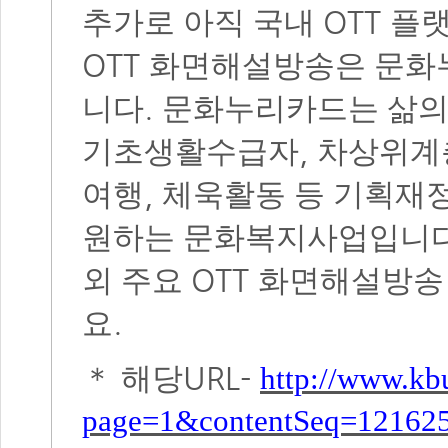
OTT
추가로 아직 국내
플랫
OTT
화면해설방송은 문화
.
니다
문화누리카드는 삶의 
,
기초생활수급자
차상위계
,
여행
체욱활동 등 기획재
원하는 문화복지사업입니
OTT
외 주요
화면해설방송
.
요
URL-
＊
해당
http://www.kbu
page=1&contentSeq=12162