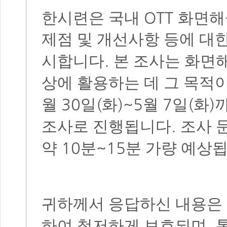
OTT
한시련은 국내
화면해
제점 및 개선사항 등에 대
.
시합니다
본 조사는 화면
상에 활용하는 데 그 목적
30
(
)~5
7
(
)
월
일
화
월
일
화
.
조사로 진행됩니다
조사 
10
~15
약
분
분 가량 예상
귀하께서 응답하신 내용은
,
하여 철저하게 보호되며