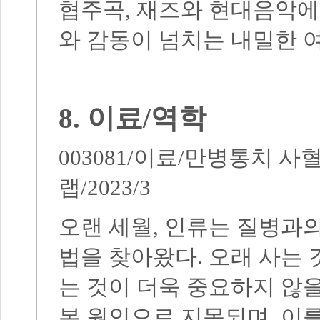
협주곡
,
재즈와 현대음악에
와 감동이 넘치는 내밀한 
8.
이료
/
역학
003081/
이료
/
만병통치 사혈
랩
/2023/3
오랜 세월
,
인류는 질병과의
법을 찾아왔다
.
오래 사는
는 것이 더욱 중요하지 않
본 원인으로 지목되며
,
이를