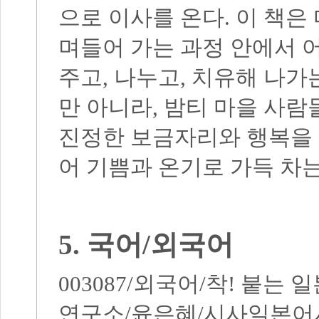
으로 이사를 온다
.
이 책은
며들어 가는 과정 안에서 
주고
,
나누고
,
치유해 나가
만 아니라
,
밤티 마을 사람
진정한 보금자리와 행복을 
어 기쁨과 온기로 가득 차
5.
국어
/
외국어
003087/
외국어
/
착
!
붙는 일
연구소
/
윤은혜
/
시사일본어