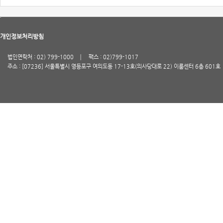
개인정보처리방침
법인연락처 : 02) 799-1000
팩스 : 02)799-1017
주소 : [07236] 서울특별시 영등포구 여의도동 17-13호(의사당대로 22) 이룸센터 6층 601호