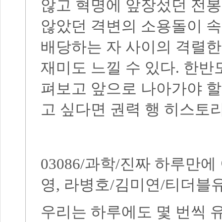
않고 혁명에 앞장섰던 전
않았던 격변의 소용돌이 속
배당하는 자 사이의 격렬한
재미도 느낄 수 있다
.
한반
펴보고 앞으로 나아가야 할
고 싶다면 권력 행 히스토
03086/
과학
/
진짜 하루만에
영
,
라병호
/
김미연
/
티더블
우리는 하루에도 몇 번씩 