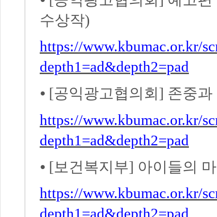
수상작
)
https://www.kbumac.or.kr/s
depth1=ad&depth2=pad
⦁
[
공익광고협의회
]
존중과
https://www.kbumac.or.kr/s
depth1=ad&depth2=pad
⦁
[
보건복지부
]
아이들의 
https://www.kbumac.or.kr/s
depth1=ad&depth2=pad