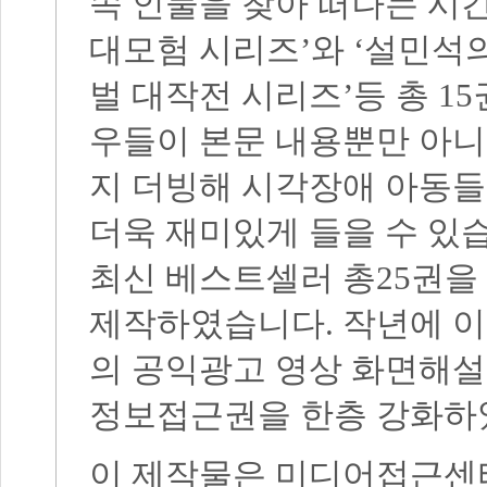
속 인물을 찾아 떠나는 시
대모험 시리즈
’
와
‘
설민석의
벌 대작전 시리즈
’
등 총
15
우들이 본문 내용뿐만 아니
지 더빙해 시각장애 아동
더욱 재미있게 들을 수 있
최신 베스트셀러 총
25
권을
제작하였습니다
.
작년에 이
의 공익광고 영상 화면해설
정보접근권을 한층 강화
이 제작물은 미디어접근