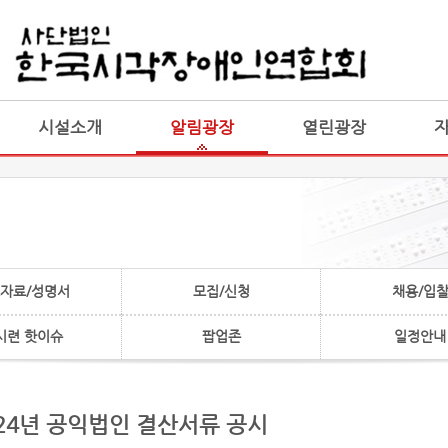
게시판 통합
통합
시설소개
알림광장
열린광장
자료/성명서
모집/신청
채용/입
시련 핫이슈
팝업존
일정안내
2024년 공익법인 결산서류 공시